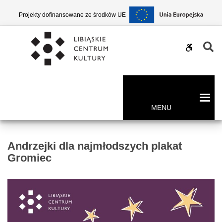
–
Projekty dofinansowane ze środków UE
Andrzejki
dla
W
najmłodszych
WCAG
plakat
buttons
Gromiec
MENU
Andrzejki dla najmłodszych plakat
Gromiec