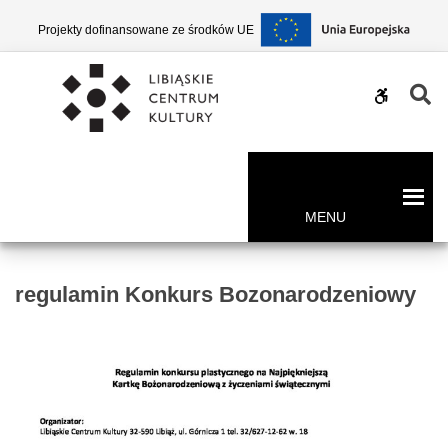
–
Projekty dofinansowane ze środków UE
regulamin
Konkurs
W
Bozonarodzeniowy
WCAG
buttons
MENU
regulamin Konkurs Bozonarodzeniowy