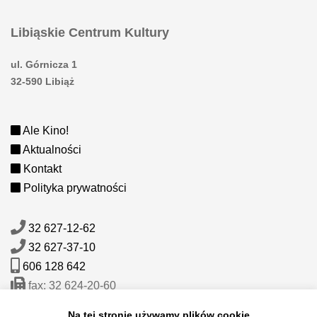
Libiąskie Centrum Kultury
ul. Górnicza 1
32-590 Libiąż
Ale Kino!
Aktualności
Kontakt
Polityka prywatności
32 627-12-62
32 627-37-10
606 128 642
fax: 32 624-20-60
mail:
sekretariat@lck.libiaz.pl
Na tej stronie używamy plików cookie