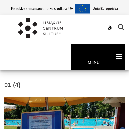
–
Projekty dofinansowane ze środków UE
01
(4)
W
WCAG
buttons
MENU
01 (4)